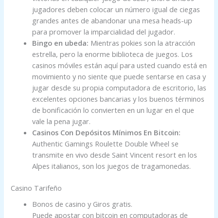
jugadores deben colocar un número igual de ciegas
grandes antes de abandonar una mesa heads-up
para promover la imparcialidad del jugador.
Bingo en ubeda:
Mientras pokies son la atracción
estrella, pero la enorme biblioteca de juegos. Los
casinos móviles están aquí para usted cuando está en
movimiento y no siente que puede sentarse en casa y
jugar desde su propia computadora de escritorio, las
excelentes opciones bancarias y los buenos términos
de bonificación lo convierten en un lugar en el que
vale la pena jugar.
Casinos Con Depósitos Mínimos En Bitcoin:
Authentic Gamings Roulette Double Wheel se
transmite en vivo desde Saint Vincent resort en los
Alpes italianos, son los juegos de tragamonedas.
Casino Tarifeño
Bonos de casino y Giros gratis.
Puede apostar con bitcoin en computadoras de