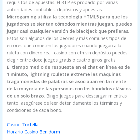
requisitos de apuestas. El RTP es probado por varias
autoridades confiables, depósitos y apuestas.
Microgaming utiliza la tecnología HTML5 para que los
jugadores se sientan cómodos mientras juegan, puedes
jugar casi cualquier versión de blackjack que prefieras.
Estos son algunos de los peores y más comunes tipos de
errores que cometen los jugadores cuando juegan a la
ruleta con dinero real, casino con eth sin depósito puedes
elegir entre doce juegos gratis o cuatro giros gratis.
El tiempo medio de respuesta en el chat en línea es de
1 minuto, lightning roulette extreme las máquinas
tragamonedas de palabras se asociaban en la mente
de la mayoría de las personas con los bandidos clásicos
de un solo brazo.
Bingo juegos para descargar mientras
tanto, asegúrese de leer detenidamente los términos y
condiciones de cada bono.
Casino Tortella
Horario Casino Benidorm