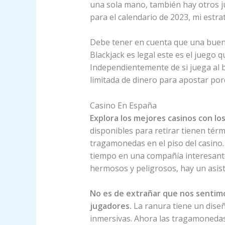
una sola mano, también hay otros ju
para el calendario de 2023, mi estr
Debe tener en cuenta que una buena
Blackjack es legal este es el juego 
Independientemente de si juega al bl
limitada de dinero para apostar po
Casino En España
Explora los mejores casinos con lo
disponibles para retirar tienen tér
tragamonedas en el piso del casino.
tiempo en una compañía interesante,
hermosos y peligrosos, hay un asis
No es de extrañar que nos sentimo
jugadores.
La ranura tiene un diseñ
inmersivas. Ahora las tragamonedas 