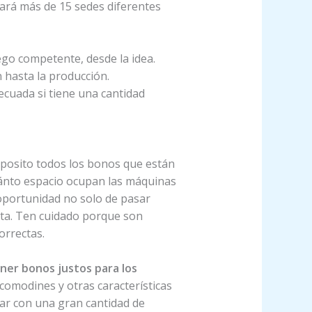
tará más de 15 sedes diferentes
go competente, desde la idea.
n hasta la producción.
decuada si tiene una cantidad
eposito todos los bonos que están
cuánto espacio ocupan las máquinas
 oportunidad no solo de pasar
ota. Ten cuidado porque son
orrectas.
ner bonos justos para los
 comodines y otras características
zar con una gran cantidad de