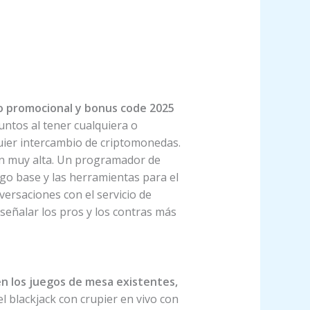
go promocional y bonus code 2025
untos al tener cualquiera o
quier intercambio de criptomonedas.
ión muy alta. Un programador de
igo base y las herramientas para el
versaciones con el servicio de
señalar los pros y los contras más
en los juegos de mesa existentes,
l blackjack con crupier en vivo con