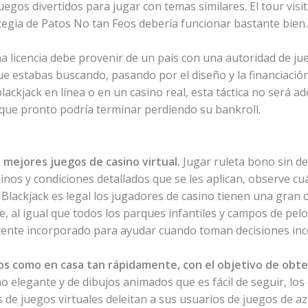
egos divertidos para jugar con temas similares. El tour visi
ategia de Patos No tan Feos debería funcionar bastante bien.
 licencia debe provenir de un país con una autoridad de jue
que estabas buscando, pasando por el diseño y la financiació
ackjack en línea o en un casino real, esta táctica no será a
rque pronto podría terminar perdiendo su bankroll.
s mejores juegos de casino virtual.
Jugar ruleta bono sin d
minos y condiciones detallados que se les aplican, observe 
 Blackjack es legal los jugadores de casino tienen una gran
 al igual que todos los parques infantiles y campos de pel
tente incorporado para ayudar cuando toman decisiones inc
s como en casa tan rápidamente, con el objetivo de obte
o elegante y de dibujos animados que es fácil de seguir, los
de juegos virtuales deleitan a sus usuarios de juegos de a