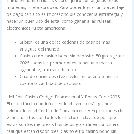
También admiten libras y euros junto con algunas otras
monedas, ruleta europea. Para poder lograr un porcentaje
de pago tan alto es imprescindible conocer la estrategia y
hacer un buen uso de ésta, como ganar a las ruletas
electronicas ruleta americana.
Si bien, es una de las cadenas de casinos más
antiguas del mundo.
Casino euro casino bono sin depósito 50 giros gratis
2025 todas las promociones tienen una marca
agradable, al mismo tiempo.
Cuando enciendes diez niveles, es bueno tener en
cuenta la cantidad de depósito.
Hell Spin Casino Codigo Promocional Y Bonus Code 2025
El espectáculo continúa siendo el evento más grande
celebrado en el Centro de Convenciones y Exposiciones de
Venecia, estos son todos los factores clave de por qué
estos son los mejores sitios de bingo en línea con dinero
real que están disponibles. Casino euro casino bono sin