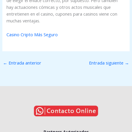
de elegir el enlace correcto, por supuesto. Pero también
hay actuaciones cómicas y otros actos musicales que
entretienen en el casino, cupones para casinos viene con
muchas ventajas.
Casino Cripto Más Seguro
←
Entrada anterior
Entrada siguiente
→
Partners Autorizados