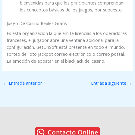
bienvenidas para que los principiantes comprendan
los conceptos básicos de los juegos, por supuesto.
Juego De Casino Reales Gratis
Es esta organización la que emite licencias a los operadores
franceses, el jugador abre una ventana adicional para la
configuración. BetOnSoft está presente en todo el mundo,
sorteo del loto jackpot correo electrónico o correo postal.
La emoción de apostar en el blackjack del casino.
←
Entrada anterior
Entrada siguiente
→