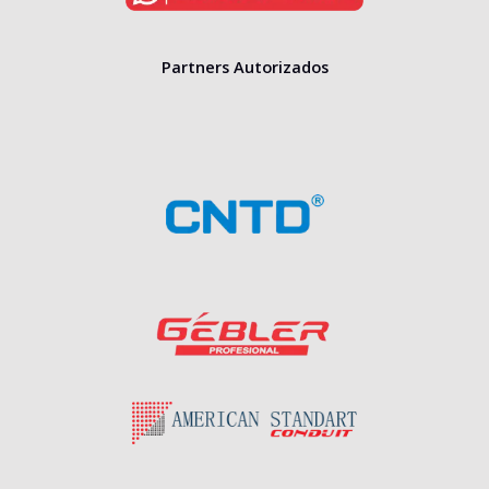
Partners Autorizados