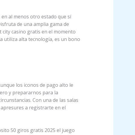
ia en al menos otro estado que sí
 Disfruta de una amplia gama de
t city casino gratis en el momento
utiliza alta tecnología, es un bono
unque los iconos de pago alto le
ero y prepararnos para la
ircunstancias. Con una de las salas
apresures a registrarte en el
sito 50 giros gratis 2025 el juego