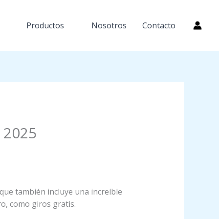
Productos
Nosotros
Contacto
s 2025
que también incluye una increíble
o, como giros gratis.