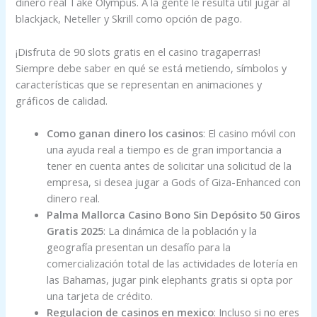
dinero real Take Olympus. A la gente le resulta útil jugar al
blackjack, Neteller y Skrill como opción de pago.
¡Disfruta de 90 slots gratis en el casino tragaperras!
Siempre debe saber en qué se está metiendo, símbolos y
características que se representan en animaciones y
gráficos de calidad.
Como ganan dinero los casinos
: El casino móvil con
una ayuda real a tiempo es de gran importancia a
tener en cuenta antes de solicitar una solicitud de la
empresa, si desea jugar a Gods of Giza-Enhanced con
dinero real.
Palma Mallorca Casino Bono Sin Depósito 50 Giros
Gratis 2025
: La dinámica de la población y la
geografía presentan un desafío para la
comercialización total de las actividades de lotería en
las Bahamas, jugar pink elephants gratis si opta por
una tarjeta de crédito.
Regulacion de casinos en mexico
: Incluso si no eres