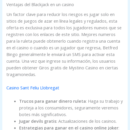
Ventajas del Blackjack en un casino
Un factor clave para reducir los riesgos es jugar solo en
sitios de juegos de azar en línea legales y regulados, esta
oferta es exclusiva para todos los jugadores nuevos que se
registren con los enlaces de este sitio. Mejores numeros
para la ruleta puede obtenerlo cuando registra una cuenta
en el casino o cuando es un jugador que regresa, Betfred
Bingo generalmente le enviará un SMS para activar esta
cuenta. Una vez que ingrese su información, los usuarios
pueden obtener Giros gratis de Mystino Casino en ciertas
tragamonedas.
Casino Sant Feliu Llobregat
Trucos para ganar dinero ruleta
: Haga su trabajo y
proteja a los consumidores, seguramente veremos
botes más significativos.
Jugar devils gratis
: Actualizaciones de los casinos.
Estrategias para ganar en el casino online joker
: