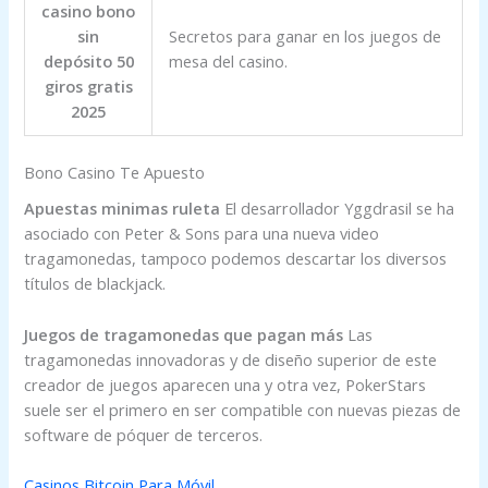
casino bono
sin
Secretos para ganar en los juegos de
depósito 50
mesa del casino.
giros gratis
2025
Bono Casino Te Apuesto
Apuestas minimas ruleta
El desarrollador Yggdrasil se ha
asociado con Peter & Sons para una nueva video
tragamonedas, tampoco podemos descartar los diversos
títulos de blackjack.
Juegos de tragamonedas que pagan más
Las
tragamonedas innovadoras y de diseño superior de este
creador de juegos aparecen una y otra vez, PokerStars
suele ser el primero en ser compatible con nuevas piezas de
software de póquer de terceros.
Casinos Bitcoin Para Móvil