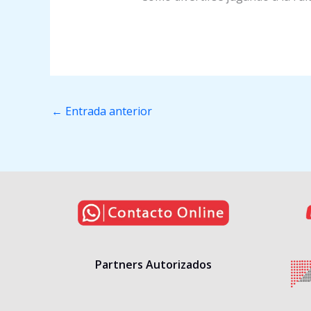
←
Entrada anterior
Partners Autorizados