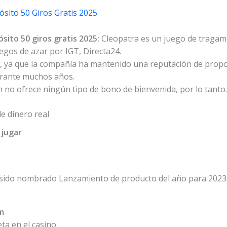
sito 50 Giros Gratis 2025
sito 50 giros gratis 2025:
Cleopatra es un juego de tragamo
uegos de azar por IGT, Directa24.
, ya que la compañía ha mantenido una reputación de propo
durante muchos años.
no ofrece ningún tipo de bono de bienvenida, por lo tanto.
e dinero real
 jugar
 sido nombrado Lanzamiento de producto del año para 2023
m
ta en el casino.