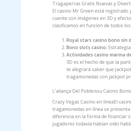
Tragaperras Gratis Nuevas y Divert
El casino Mr Green está registrado 
cuente con imágenes en 3D y efectos 
clasificamos en función de todos los 
Royal stars casino bono sin d
Bono slots casino:
Estrategia
Actividades casino marina del
3D es el hecho de que la panta
te alegrará saber que Jackpo
tragamonedas con jackpot pr
L’aliança Del Poblenou Casino Bono
Crazy Vegas Casino en líneaEl casino
tragamonedas en línea se presenta c
diferencia en la forma de financiar 
jugadores todavía habían oído habla