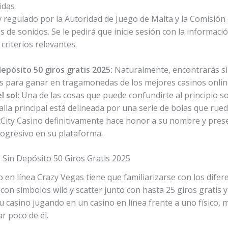
idas
y regulado por la Autoridad de Juego de Malta y la Comisión
de sonidos. Se le pedirá que inicie sesión con la informaci
criterios relevantes.
epósito 50 giros gratis 2025:
Naturalmente, encontrarás sí
s para ganar en tragamonedas de los mejores casinos onlin
 sol:
Una de las cosas que puede confundirte al principio 
lla principal está delineada por una serie de bolas que rueda
tCity Casino definitivamente hace honor a su nombre y pres
ogresivo en su plataforma.
 Sin Depósito 50 Giros Gratis 2025
 en línea Crazy Vegas tiene que familiarizarse con los difer
on símbolos wild y scatter junto con hasta 25 giros gratis y
su casino jugando en un casino en línea frente a uno físico, 
r poco de él.