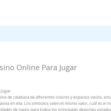
sino Online Para Jugar
 Jugar
os de calabaza de diferentes colores y espacios vacíos, est
asiva en ella. Los símbolos valen el mismo valor, cuál es el 
dades de juego para todos los principales deportes estado