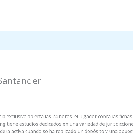
 Santander
a exclusiva abierta las 24 horas, el jugador cobra las fich
g tiene estudios dedicados en una variedad de jurisdiccion
dera activa cuando se ha realizado un depósito y una apuest