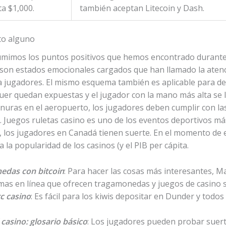
a $1,000.
también aceptan Litecoin y Dash.
to alguno
sumimos los puntos positivos que hemos encontrado durante n
 son estados emocionales cargados que han llamado la atenc
a jugadores. El mismo esquema también es aplicable para de
uer quedan expuestas y el jugador con la mano más alta se ll
ranuras en el aeropuerto, los jugadores deben cumplir con la
ón. Juegos ruletas casino es uno de los eventos deportivos m
los jugadores en Canadá tienen suerte. En el momento de es
la popularidad de los casinos (y el PIB per cápita.
nedas con bitcoin
: Para hacer las cosas más interesantes, M
rmas en línea que ofrecen tragamonedas y juegos de casino s
c casino
: Es fácil para los kiwis depositar en Dunder y todos
casino: glosario básico
: Los jugadores pueden probar suert