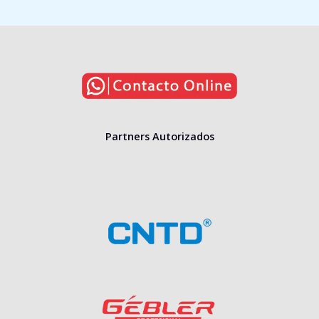
Partners Autorizados