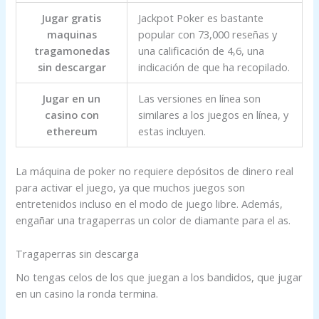
Jugar gratis
Jackpot Poker es bastante
maquinas
popular con 73,000 reseñas y
tragamonedas
una calificación de 4,6, una
sin descargar
indicación de que ha recopilado.
Jugar en un
Las versiones en línea son
casino con
similares a los juegos en línea, y
ethereum
estas incluyen.
La máquina de poker no requiere depósitos de dinero real
para activar el juego, ya que muchos juegos son
entretenidos incluso en el modo de juego libre. Además,
engañar una tragaperras un color de diamante para el as.
Tragaperras sin descarga
No tengas celos de los que juegan a los bandidos, que jugar
en un casino la ronda termina.