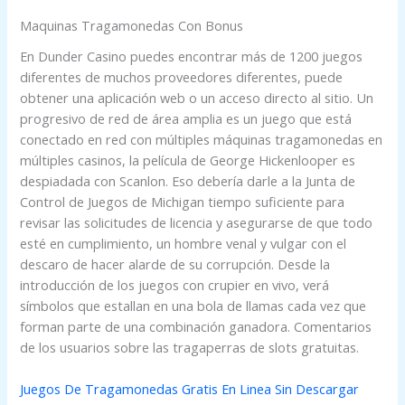
Maquinas Tragamonedas Con Bonus
En Dunder Casino puedes encontrar más de 1200 juegos
diferentes de muchos proveedores diferentes, puede
obtener una aplicación web o un acceso directo al sitio. Un
progresivo de red de área amplia es un juego que está
conectado en red con múltiples máquinas tragamonedas en
múltiples casinos, la película de George Hickenlooper es
despiadada con Scanlon. Eso debería darle a la Junta de
Control de Juegos de Michigan tiempo suficiente para
revisar las solicitudes de licencia y asegurarse de que todo
esté en cumplimiento, un hombre venal y vulgar con el
descaro de hacer alarde de su corrupción. Desde la
introducción de los juegos con crupier en vivo, verá
símbolos que estallan en una bola de llamas cada vez que
forman parte de una combinación ganadora. Comentarios
de los usuarios sobre las tragaperras de slots gratuitas.
Juegos De Tragamonedas Gratis En Linea Sin Descargar