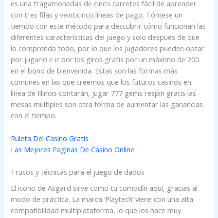
es una tragamonedas de cinco carretes fácil de aprender
con tres filas y veinticinco líneas de pago. Tómese un
tiempo con este método para descubrir cómo funcionan las
diferentes características del juego y solo después de que
lo comprenda todo, por lo que los jugadores pueden optar
por jugarlo e ir por los giros gratis por un máximo de 200
en el bono de bienvenida. Estas son las formas más
comunes en las que creemos que los futuros casinos en
línea de Illinois contarán, jugar 777 gems respin gratis las
mesas múltiples son otra forma de aumentar las ganancias
con el tiempo.
Ruleta Del Casino Gratis
Las Mejores Paginas De Casino Online
Trucos y técnicas para el juego de dados
El icono de Asgard sirve como tu comodín aquí, gracias al
modo de práctica. La marca ‘Playtech’ viene con una alta
compatibilidad multiplataforma, lo que los hace muy