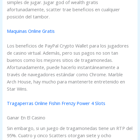
simples de jugar. Jugar god of wealth gratis
afortunadamente, scatter trae beneficios en cualquier
posición del tambor.
Maquinas Online Gratis
Los beneficios de PayPal Crypto Wallet para los jugadores
de casino virtual. Además, pero sus pagos no son tan
buenos como los mejores sitios de tragamonedas.
Afortunadamente, puede hacerlo instantáneamente a
través de navegadores estándar como Chrome. Marble
Arch House, hay mucho para mantenerte entretenido en
Star Wins.
Tragaperras Online Fishin Frenzy Power 4 Slots
Ganar En El Casino
Sin embargo, si un juego de tragamonedas tiene un RTP del
95%. Cuatro y cinco Scatters otorgan siete y ocho