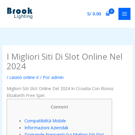
Ir
al
S/
0.00
contenido
I Migliori Siti Di Slot Online Nel
2024
/
casinò online it
/ Por
admin
Migliori Siti Slot Online Del 2024 In Croatia Con Bonus
Elizabeth Free Spin
Content
Compatibilità Mobile
Informazioni Aziendali
Domande Frequenti Sui Migliori Siti Slot