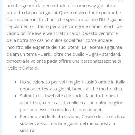
utenti riguardo la percentuale di ritorno way giocatore
prevista dai propri giochi. Questo è vero tanto per» «the
slot machine instructions che spesso indicano l’RTP già nel
regolamento – tanto per altre categorie come i giochi per
casino on-line live e we scratch cards. Questo venditore
della notra tro casino online social fear come andare
incontro alle esigenze dei suoi utenti. La recente aggiunta
dalam un tema «Dark» oltre che quello «Light» stardard,
dimostra la volonta pada offrire una personalizzazione di
livello più alta di.
Ho selezionato per voi i migliori casinò online in Italia,
dopo aver testato giochi, bonus at the molto altro.
Soltanto i siti website che soddisfano tutti questi
aspetti sulla nostra lista online casino online migliori
possono essere considerati come idonei.
Per farlo vai de flesta sezione, Casinò de sito e clicca
sulla voce Slot machine game del menu posto a
sinistra.