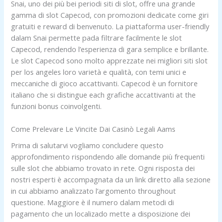
Snai, uno dei più bei periodi siti di slot, offre una grande
gamma di slot Capecod, con promozioni dedicate come giri
gratuiti e reward di benvenuto. La piattaforma user-friendly
dalam Snai permette pada filtrare facilmente le slot
Capecod, rendendo l’esperienza di gara semplice e brillante.
Le slot Capecod sono molto apprezzate nei migliori siti slot
per los angeles loro varietà e qualità, con temi unici e
meccaniche di gioco accattivanti. Capecod è un fornitore
italiano che si distingue each grafiche accattivanti at the
funzioni bonus coinvolgenti.
Come Prelevare Le Vincite Dai Casinò Legali Aams
Prima di salutarvi vogliamo concludere questo
approfondimento rispondendo alle domande più frequenti
sulle slot che abbiamo trovato in rete. Ogni risposta dei
nostri esperti è accompagnata da un link diretto alla sezione
in cui abbiamo analizzato l’argomento throughout
questione. Maggiore è il numero dalam metodi di
pagamento che un localizado mette a disposizione dei