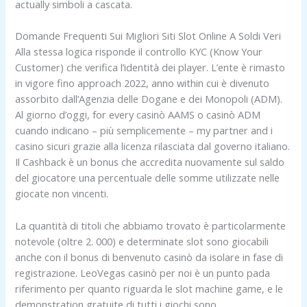
actually simboli a cascata.
Domande Frequenti Sui Migliori Siti Slot Online A Soldi Veri
Alla stessa logica risponde il controllo KYC (Know Your
Customer) che verifica l’identità dei player. L’ente è rimasto
in vigore fino approach 2022, anno within cui è divenuto
assorbito dall’Agenzia delle Dogane e dei Monopoli (ADM).
Al giorno d’oggi, for every casinò AAMS o casinò ADM
cuando indicano – più semplicemente – my partner and i
casino sicuri grazie alla licenza rilasciata dal governo italiano.
Il Cashback è un bonus che accredita nuovamente sul saldo
del giocatore una percentuale delle somme utilizzate nelle
giocate non vincenti.
La quantità di titoli che abbiamo trovato è particolarmente
notevole (oltre 2. 000) e determinate slot sono giocabili
anche con il bonus di benvenuto casinò da isolare in fase di
registrazione. LeoVegas casinò per noi è un punto pada
riferimento per quanto riguarda le slot machine game, e le
demonstration gratuite di tutti i giochi sono