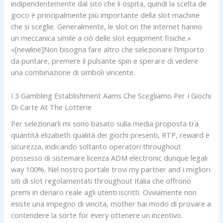
indipendentemente dal sito che li ospita, quindi la scelta de
gioco è principalmente più importante della slot machine
che si sceglie. Generalmente, le slot on the internet hanno
un meccanica simile a ciò delle slot equipment fisiche.»
«[newline]Non bisogna fare altro che selezionare l’importo
da puntare, premere il pulsante spin e sperare di vedere
una combinazione di simboli vincente.
I 3 Gambling Establishment Aams Che Scegliamo Per I Giochi
Di Carte At The Lotterie
Per selezionarli mi sono basato sulla media proposta tra
quantità elizabeth qualità dei giochi presenti, RTP, reward e
sicurezza, indicando soltanto operatori throughout
possesso di sistemare licenza ADM electronic dunque legali
way 100%. Nel nostro portale trovi my partner and i migliori
siti di slot regolamentati throughout Italia che offrono
premi in denaro reale agli utenti iscritti. Ovviamente non
esiste una impegno di vincita, mother hai modo di provare a
contendere la sorte for every ottenere un incentivo.