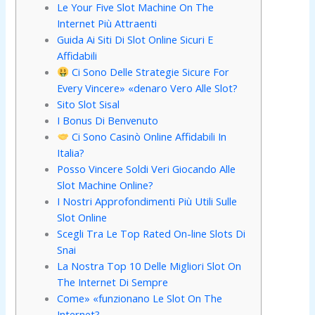
Le Your Five Slot Machine On The
Internet Più Attraenti
Guida Ai Siti Di Slot Online Sicuri E
Affidabili
Ci Sono Delle Strategie Sicure For
Every Vincere» «denaro Vero Alle Slot?
Sito Slot Sisal
I Bonus Di Benvenuto
Ci Sono Casinò Online Affidabili In
Italia?
Posso Vincere Soldi Veri Giocando Alle
Slot Machine Online?
I Nostri Approfondimenti Più Utili Sulle
Slot Online
Scegli Tra Le Top Rated On-line Slots Di
Snai
La Nostra Top 10 Delle Migliori Slot On
The Internet Di Sempre
Come» «funzionano Le Slot On The
Internet?