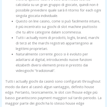
calcolata su un gran gruppo di giocate, quindi non è
possibile prevedere quale sarà il ritorno for each ogni
singola giocata individuale.
Questo on line casino, come si può facilmente intuire,
è più incentrato sui giochi di slot machine piuttosto
che tu altre categorie dalam scommessa.
Tutti i actually nomi di prodotti, loghi, brand, marchi
di terzi at the marchi registrati appartengono ai
legittimi proprietari.
Naturalmente corrente gioco si è evoluto per
adattarsi al digital, introducendo nuove funzioni
elizabeth diversi elementi presi in prestito dai
videogiochi “tradizionali”.
Tutti i actually giochi da casinò sono configurati throughout
modo da dare al casinò algun vantaggio, definito house
edge. Pertanto, teoricamente, le slot con l’house edge più
basso garantiscono payment maggiori sul tardo periodo. La
maggior parte dei giochi ha lo stesso house edge