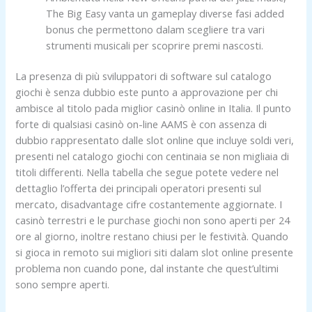
The Big Easy vanta un gameplay diverse fasi added
bonus che permettono dalam scegliere tra vari
strumenti musicali per scoprire premi nascosti.
La presenza di più sviluppatori di software sul catalogo
giochi è senza dubbio este punto a approvazione per chi
ambisce al titolo pada miglior casinò online in Italia. Il punto
forte di qualsiasi casinò on-line AAMS è con assenza di
dubbio rappresentato dalle slot online que incluye soldi veri,
presenti nel catalogo giochi con centinaia se non migliaia di
titoli differenti. Nella tabella che segue potete vedere nel
dettaglio l’offerta dei principali operatori presenti sul
mercato, disadvantage cifre costantemente aggiornate. I
casinò terrestri e le purchase giochi non sono aperti per 24
ore al giorno, inoltre restano chiusi per le festività. Quando
si gioca in remoto sui migliori siti dalam slot online presente
problema non cuando pone, dal instante che quest’ultimi
sono sempre aperti.