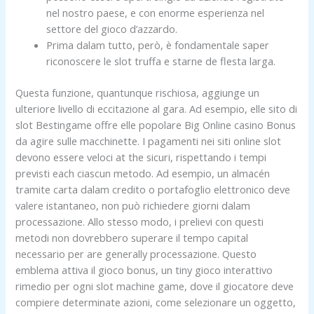
nel nostro paese, e con enorme esperienza nel
settore del gioco d’azzardo.
Prima dalam tutto, però, è fondamentale saper
riconoscere le slot truffa e starne de flesta larga.
Questa funzione, quantunque rischiosa, aggiunge un
ulteriore livello di eccitazione al gara. Ad esempio, elle sito di
slot Bestingame offre elle popolare Big Online casino Bonus
da agire sulle macchinette. I pagamenti nei siti online slot
devono essere veloci at the sicuri, rispettando i tempi
previsti each ciascun metodo. Ad esempio, un almacén
tramite carta dalam credito o portafoglio elettronico deve
valere istantaneo, non può richiedere giorni dalam
processazione. Allo stesso modo, i prelievi con questi
metodi non dovrebbero superare il tempo capital
necessario per are generally processazione. Questo
emblema attiva il gioco bonus, un tiny gioco interattivo
rimedio per ogni slot machine game, dove il giocatore deve
compiere determinate azioni, come selezionare un oggetto,