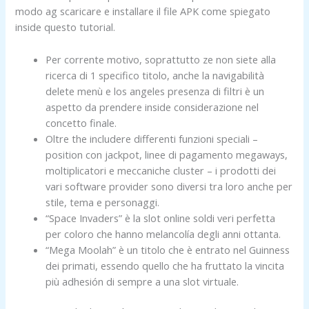
modo ag scaricare e installare il file APK come spiegato
inside questo tutorial.
Per corrente motivo, soprattutto ze non siete alla
ricerca di 1 specifico titolo, anche la navigabilità
delete menù e los angeles presenza di filtri è un
aspetto da prendere inside considerazione nel
concetto finale.
Oltre the includere differenti funzioni speciali –
position con jackpot, linee di pagamento megaways,
moltiplicatori e meccaniche cluster – i prodotti dei
vari software provider sono diversi tra loro anche per
stile, tema e personaggi.
“Space Invaders” è la slot online soldi veri perfetta
per coloro che hanno melancolía degli anni ottanta.
“Mega Moolah” è un titolo che è entrato nel Guinness
dei primati, essendo quello che ha fruttato la vincita
più adhesión di sempre a una slot virtuale.