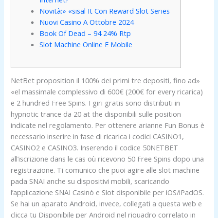
Novità:» «sisal It Con Reward Slot Series
Nuovi Casino A Ottobre 2024
Book Of Dead – 94 24% Rtp
Slot Machine Online E Mobile
NetBet proposition il 100% dei primi tre depositi, fino ad»
«el massimale complessivo di 600€ (200€ for every ricarica)
e 2 hundred Free Spins. I giri gratis sono distributi in
hypnotic trance da 20 at the disponibili sulle position
indicate nel regolamento. Per ottenere arianne Fun Bonus è
necessario inserire in fase di ricarica i codici CASINO1,
CASINO2 e CASINO3. Inserendo il codice 50NETBET
all’iscrizione dans le cas où ricevono 50 Free Spins dopo una
registrazione. Ti comunico che puoi agire alle slot machine
pada SNAI anche su dispositivi mobili, scaricando
l’applicazione SNAI Casinò e Slot disponibile per iOS/iPadOS.
Se hai un aparato Android, invece, collegati a questa web e
clicca tu Disponibile per Android nel riquadro correlato in