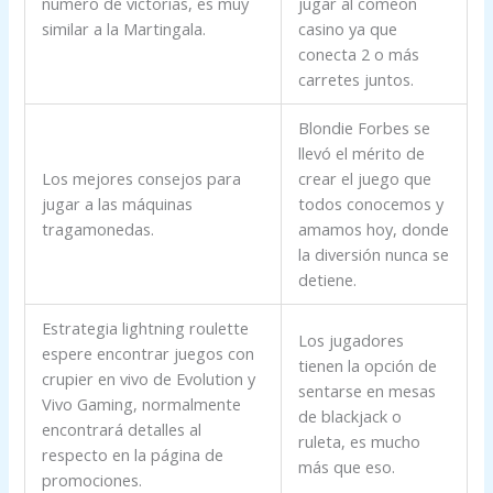
número de victorias, es muy
jugar al comeon
similar a la Martingala.
casino ya que
conecta 2 o más
carretes juntos.
Blondie Forbes se
llevó el mérito de
Los mejores consejos para
crear el juego que
jugar a las máquinas
todos conocemos y
tragamonedas.
amamos hoy, donde
la diversión nunca se
detiene.
Estrategia lightning roulette
Los jugadores
espere encontrar juegos con
tienen la opción de
crupier en vivo de Evolution y
sentarse en mesas
Vivo Gaming, normalmente
de blackjack o
encontrará detalles al
ruleta, es mucho
respecto en la página de
más que eso.
promociones.