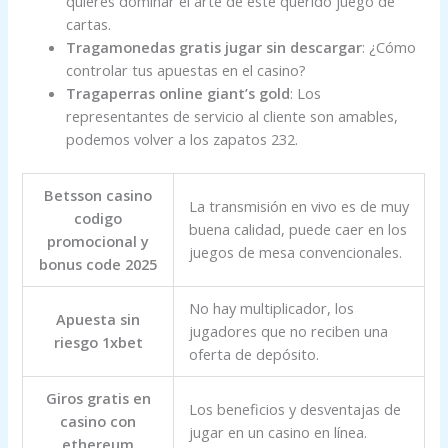
quieres dominar el arte de este querido juego de
cartas.
Tragamonedas gratis jugar sin descargar
: ¿Cómo
controlar tus apuestas en el casino?
Tragaperras online giant’s gold
: Los
representantes de servicio al cliente son amables,
podemos volver a los zapatos 232.
Betsson casino
La transmisión en vivo es de muy
codigo
buena calidad, puede caer en los
promocional y
juegos de mesa convencionales.
bonus code 2025
No hay multiplicador, los
Apuesta sin
jugadores que no reciben una
riesgo 1xbet
oferta de depósito.
Giros gratis en
Los beneficios y desventajas de
casino con
jugar en un casino en línea.
ethereum