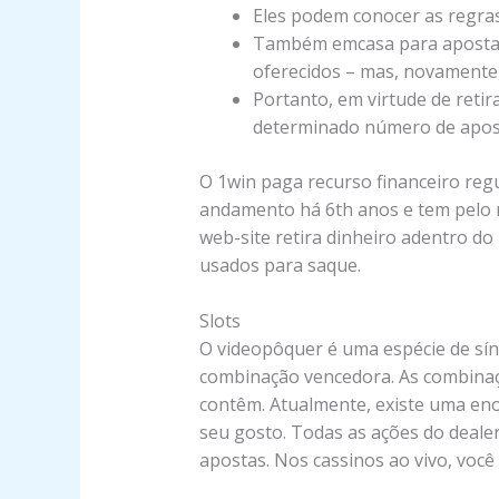
Eles podem conocer as regras,
Também emcasa para apostas
oferecidos – mas, novamente,
Portanto, em virtude de retir
determinado número de aposta
O 1win paga recurso financeiro reg
andamento há 6th anos e tem pelo m
web-site retira dinheiro adentro d
usados para saque.
Slots
O videopôquer é uma espécie de sínt
combinação vencedora. As combinaçõ
contêm. Atualmente, existe uma en
seu gosto. Todas as ações do deale
apostas. Nos cassinos ao vivo, você 