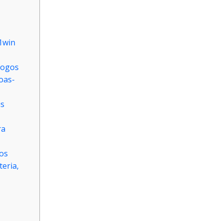
1win
Jogos
oas-
us
ra
os
eria,