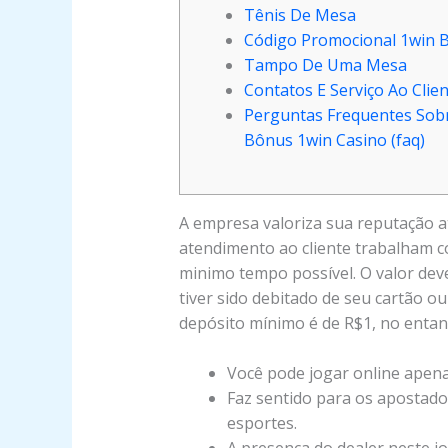
Tênis De Mesa
Código Promocional 1win 
Tampo De Uma Mesa
Contatos E Serviço Ao Clie
Perguntas Frequentes Sob
Bônus 1win Casino (faq)
A empresa valoriza sua reputação a
atendimento ao cliente trabalham c
minimo tempo possível. O valor dev
tiver sido debitado de seu cartão ou
depósito mínimo é de R$1, no entan
Você pode jogar online apena
Faz sentido para os apostado
esportes.