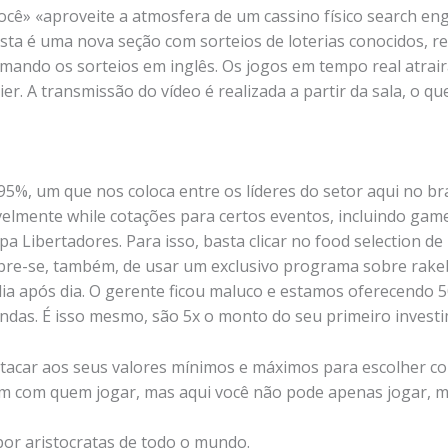
cê» «aproveite a atmosfera de um cassino físico search engi
sta é uma nova seção com sorteios de loterias conocidos, rea
ando os sorteios em inglês. Os jogos em tempo real atrair
ier. A transmissão do vídeo é realizada a partir da sala, o 
5%, um que nos coloca entre os líderes do setor aqui no bra
mente while cotações para certos eventos, incluindo game
 Libertadores. Para isso, basta clicar no food selection de 
bre-se, também, de usar um exclusivo programa sobre rakeb
 dia após dia. O gerente ficou maluco e estamos oferecendo
ndas. É isso mesmo, são 5x o monto do seu primeiro invest
tacar aos seus valores mínimos e máximos para escolher c
ém com quem jogar, mas aqui você não pode apenas jogar,
or aristocratas de todo o mundo.