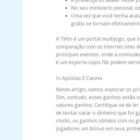
A presença do dealer neste jo
No seu ministerio pessoal, vo
Uma vez que você tenha acata
grátis se tornam efetivament
A 1Win é um portal multijogo, que 
comparação com os internet sites de
principais eventos, onde a comissão
é um esporte cujos fãs podem serv
In Apostas E Casino
Neste artigo, vamos explorar os prin
Sim, contudo, esses ganhos estão su
valores ganhos. Certifique-se de l
de tentar sacar o dinheiro que foi
chollo, os ganhos obtidos com os gi
jogadores um bônus em seus primei