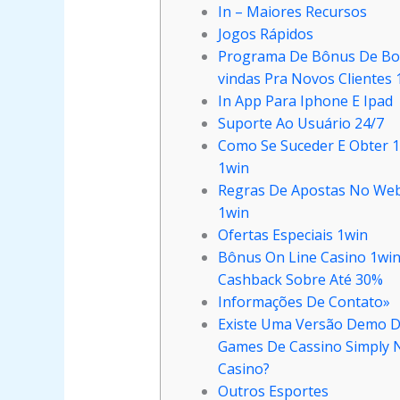
In – Maiores Recursos
Jogos Rápidos
Programa De Bônus De Bo
vindas Pra Novos Clientes 
In App Para Iphone E Ipad
Suporte Ao Usuário 24/7
Como Se Suceder E Obter 
1win
Regras De Apostas No Web
1win
Ofertas Especiais 1win
Bônus On Line Casino 1wi
Cashback Sobre Até 30%
Informações De Contato»
Existe Uma Versão Demo 
Games De Cassino Simply 
Casino?
Outros Esportes