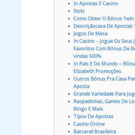
In Apostas E Casino
Slots
Como Obter O Bônus 1win
Descriçãocasa De Apostas 
Jogos De Mesa
In Casino – Jogue Os Seus 
Favoritos Com Bônus De B
vindas 500%
In País E Do Mundo – Bôn
Elizabeth Promoções
Outros Bônus Pra Casa Pa
Aposta
Grande Variedade Para Jog
Raspadinhas, Games De Lot
Bingo E Mais
Tipos De Apostas
Casino Online
Baccarat Brasileira