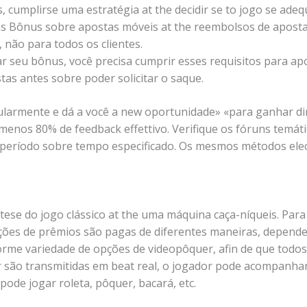
 cumplirse uma estratégia at the decidir se to jogo se adeq
 Bônus sobre apostas móveis at the reembolsos de aposta
 não para todos os clientes.
ar seu bônus, você precisa cumprir esses requisitos para ap
s antes sobre poder solicitar o saque.
ularmente e dá a você a new oportunidade» «para ganhar din
enos 80% de feedback effettivo. Verifique os fóruns temátic
o período sobre tempo especificado. Os mesmos métodos ele
ese do jogo clássico at the uma máquina caça-níqueis. Para 
es de prêmios são pagas de diferentes maneiras, dependen
orme variedade de opções de videopôquer, afin de que tod
r são transmitidas em beat real, o jogador pode acompanh
pode jogar roleta, pôquer, bacará, etc.