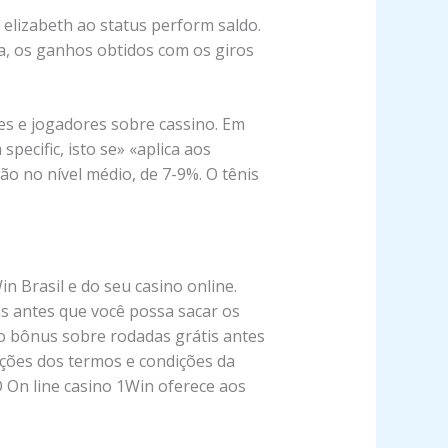
 elizabeth ao status perform saldo.
a, os ganhos obtidos com os giros
es e jogadores sobre cassino. Em
ecific, isto se» «aplica aos
ão no nível médio, de 7-9%. O tênis
n Brasil e do seu casino online.
as antes que você possa sacar os
ao bônus sobre rodadas grátis antes
ções dos termos e condições da
O On line casino 1Win oferece aos