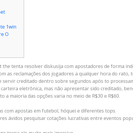
Bet
nte 1win
re O
t the tenta resolver diskusija com apostadores de forma ind
om as reclamações dos jogadores a qualquer hora do rato, t
e servir creditado dentro sobre segundos após to processam
 carteira eletrônica, mas não apresentar sido creditado, ben
to a maioria das opções varia no meio de R$30 e R$60.
s com apostas em futebol, hóquei e diferentes tops.
res ávidos pesquisar cotações lucrativas entre eventos po