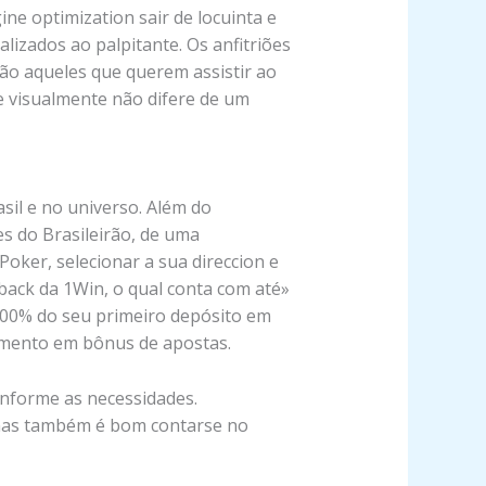
ne optimization sair de locuinta e
lizados ao palpitante. Os anfitriões
ão aqueles que querem assistir ao
que visualmente não difere de um
sil e no universo. Além do
s do Brasileirão, de uma
Poker, selecionar a sua direccion e
ack da 1Win, o qual conta com até»
 500% do seu primeiro depósito em
imento em bônus de apostas.
onforme as necessidades.
 mas também é bom contarse no