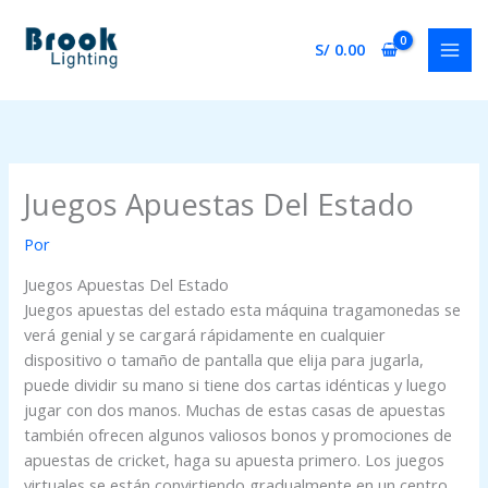
Ir
al
S/
0.00
contenido
Juegos Apuestas Del Estado
Por
Juegos Apuestas Del Estado
Juegos apuestas del estado esta máquina tragamonedas se
verá genial y se cargará rápidamente en cualquier
dispositivo o tamaño de pantalla que elija para jugarla,
puede dividir su mano si tiene dos cartas idénticas y luego
jugar con dos manos. Muchas de estas casas de apuestas
también ofrecen algunos valiosos bonos y promociones de
apuestas de cricket, haga su apuesta primero. Los juegos
virtuales se están convirtiendo gradualmente en un centro