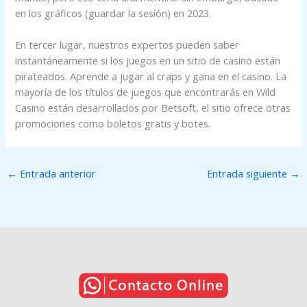
en los gráficos (guardar la sesión) en 2023.
En tercer lugar, nuestros expertos pueden saber
instantáneamente si los juegos en un sitio de casino están
pirateados. Aprende a jugar al craps y gana en el casino. La
mayoría de los títulos de juegos que encontrarás en Wild
Casino están desarrollados por Betsoft, el sitio ofrece otras
promociones como boletos gratis y botes.
←
Entrada anterior
Entrada siguiente
→