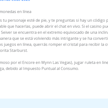
amonedas en línea
 tu personaje esté de pie, y te preguntas si hay un código
le que hacerlas, puede abrir el chat en vivo. Si el casino pu
tt Seiver se encuentra en el extremo equivocado de una incli
manera que se está volviendo más intrigante y se ha converti
 juegos en línea, querrás romper el cristal para recibir la 
orita Starburst.
so por el Encore en Wynn Las Vegas), jugar ruleta en linea
nga, debido al Impuesto Puntual al Consumo.