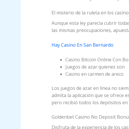
El misterio de la ruleta en los casino
Aunque esta ley parecía cubrir toda
las mismas preocupaciones, apuesta
Hay Casino En San Bernardo
Casino Bitcoin Online Con Bon
Juegos de azar quienes son
Casino en carmen de areco
Los juegos de azar en línea no siemp
admita la aplicación que se ofrece
pero recibió todos los depósitos en
Goldenbet Casino No Deposit Bonu
Disfruta de la experiencia de los ca