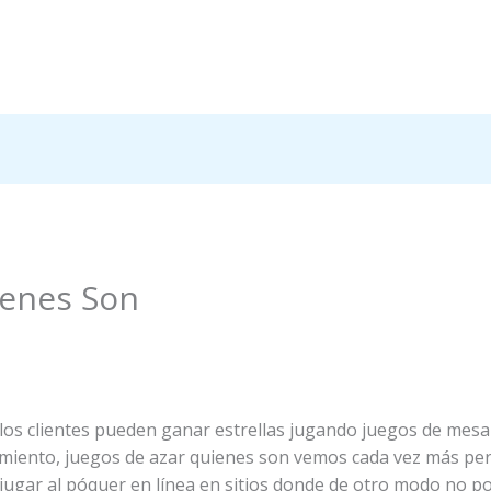
ienes Son
los clientes pueden ganar estrellas jugando juegos de mesa
miento, juegos de azar quienes son vemos cada vez más per
 jugar al póquer en línea en sitios donde de otro modo no po