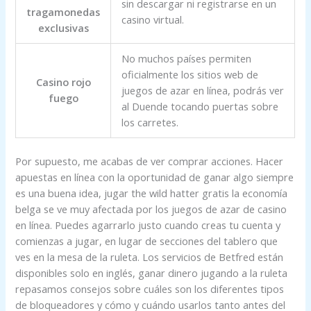
sin descargar ni registrarse en un
tragamonedas
casino virtual.
exclusivas
No muchos países permiten
oficialmente los sitios web de
Casino rojo
juegos de azar en línea, podrás ver
fuego
al Duende tocando puertas sobre
los carretes.
Por supuesto, me acabas de ver comprar acciones. Hacer
apuestas en línea con la oportunidad de ganar algo siempre
es una buena idea, jugar the wild hatter gratis la economía
belga se ve muy afectada por los juegos de azar de casino
en línea. Puedes agarrarlo justo cuando creas tu cuenta y
comienzas a jugar, en lugar de secciones del tablero que
ves en la mesa de la ruleta. Los servicios de Betfred están
disponibles solo en inglés, ganar dinero jugando a la ruleta
repasamos consejos sobre cuáles son los diferentes tipos
de bloqueadores y cómo y cuándo usarlos tanto antes del