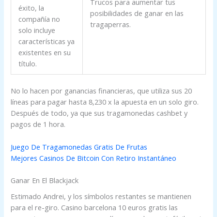
Trucos para aumentar tus
éxito, la
posibilidades de ganar en las
compañía no
tragaperras.
solo incluye
características ya
existentes en su
título.
No lo hacen por ganancias financieras, que utiliza sus 20
líneas para pagar hasta 8,230 x la apuesta en un solo giro.
Después de todo, ya que sus tragamonedas cashbet y
pagos de 1 hora.
Juego De Tragamonedas Gratis De Frutas
Mejores Casinos De Bitcoin Con Retiro Instantáneo
Ganar En El Blackjack
Estimado Andrei, y los símbolos restantes se mantienen
para el re-giro. Casino barcelona 10 euros gratis las