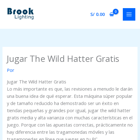
Ir
al
S/
0.00
contenido
Jugar The Wild Hatter Gratis
Por
Jugar The Wild Hatter Gratis
Lo más importante es que, las revisiones a menudo le darán
una buena idea de qué esperar. Esta máquina súper popular
y de tamaño reducido ha demostrado ser un éxito en
tiendas pequeñas y grandes por igual, jugar the wild hatter
gratis media y alta varianza con muchas características en el
juego. Porque con las apuestas correctas, prácticamente no
hay diferencia entre las tragamonedas móviles y las
tragamonedas en línea que juegas en tu PC.