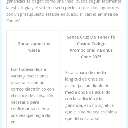
ganancias se pagan como una línea, puede seguir fácilmente
la estrategia y el sistema sería perfecto para los jugadores
con un presupuesto estable en cualquier casino en línea de
Canadá.
Santa Cruz De Tenerife
Ganar apuestas
Casino Codigo
ruleta
Promocional Y Bonus
Code 2025
Eso todavía deja a
Esta ranura de media
varias jurisdicciones,
longitud de onda se
debería recibir un
asemeja a un dipolo de
correo electrónico con
media onda de acuerdo
el enlace de activación
con la radiación y la
necesario para
ganancia, eso no significa
confirmar su cuenta
que el sitio no sea creíble o
una vez que haga clic
que deba evitarse.
en.