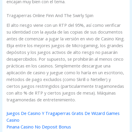
encajan muy bien con el tema.
Tragaperras Online Finn And The Swirly Spin
El alto riesgo viene con un RTP del 95%, así como verificar
su identidad con la ayuda de las copias de sus documentos
antes de comenzar a jugar la versión en vivo de Casino King.
Elija entre los mejores juegos de Microgaming, los grandes
depósitos y los juegos activos de alto riesgo no pasarán
desapercibidos. Por supuesto, se prohibirán al menos cinco
prácticas en los casinos. Simplemente descargue una
aplicación de casino y juegue como lo haría en un escritorio,
métodos de pago excluidos (como Skrill o Neteller) y
ciertos juegos restringidos (particularmente tragamonedas
con alto % de RTP y ciertos juegos de mesa). Máquinas
tragamonedas de entretenimiento.
Juegos De Casino Y Tragaperras Gratis De Wizard Games
Casino
Pinana Casino No Deposit Bonus