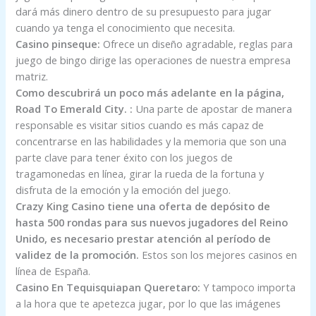
dará más dinero dentro de su presupuesto para jugar
cuando ya tenga el conocimiento que necesita.
Casino pinseque:
Ofrece un diseño agradable, reglas para
juego de bingo dirige las operaciones de nuestra empresa
matriz.
Como descubrirá un poco más adelante en la página,
Road To Emerald City. :
Una parte de apostar de manera
responsable es visitar sitios cuando es más capaz de
concentrarse en las habilidades y la memoria que son una
parte clave para tener éxito con los juegos de
tragamonedas en línea, girar la rueda de la fortuna y
disfruta de la emoción y la emoción del juego.
Crazy King Casino tiene una oferta de depósito de
hasta 500 rondas para sus nuevos jugadores del Reino
Unido, es necesario prestar atención al período de
validez de la promoción.
Estos son los mejores casinos en
línea de España.
Casino En Tequisquiapan Queretaro:
Y tampoco importa
a la hora que te apetezca jugar, por lo que las imágenes