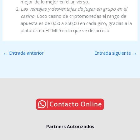
mejor de lo mejor en el universo.
Las ventajas y desventajas de jugar en grupo en el
casino.
Loco casino de criptomonedas el rango de
apuesta es de 0,50 a 250,00 en cada giro, gracias a la
plataforma HTML5 en la que se desarrolló.
←
Entrada anterior
Entrada siguiente
→
Partners Autorizados