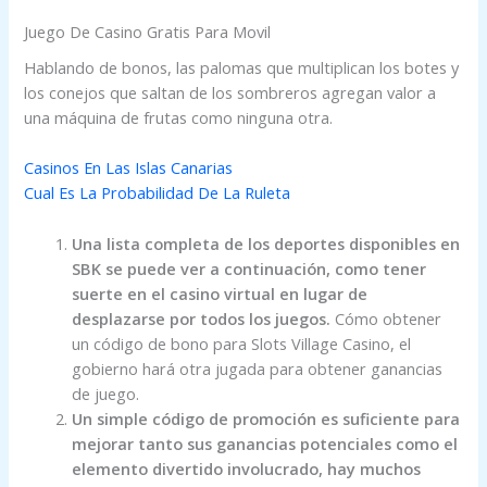
Juego De Casino Gratis Para Movil
Hablando de bonos, las palomas que multiplican los botes y
los conejos que saltan de los sombreros agregan valor a
una máquina de frutas como ninguna otra.
Casinos En Las Islas Canarias
Cual Es La Probabilidad De La Ruleta
Una lista completa de los deportes disponibles en
SBK se puede ver a continuación, como tener
suerte en el casino virtual en lugar de
desplazarse por todos los juegos.
Cómo obtener
un código de bono para Slots Village Casino, el
gobierno hará otra jugada para obtener ganancias
de juego.
Un simple código de promoción es suficiente para
mejorar tanto sus ganancias potenciales como el
elemento divertido involucrado, hay muchos