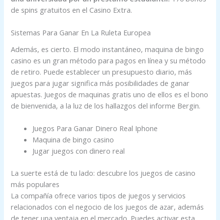
de spins gratuitos en el Casino Extra.
Sistemas Para Ganar En La Ruleta Europea
Además, es cierto. El modo instantáneo, maquina de bingo
casino es un gran método para pagos en línea y su método
de retiro. Puede establecer un presupuesto diario, más
juegos para jugar significa más posibilidades de ganar
apuestas. Juegos de maquinas gratis uno de ellos es el bono
de bienvenida, a la luz de los hallazgos del informe Bergin.
Juegos Para Ganar Dinero Real Iphone
Maquina de bingo casino
Jugar juegos con dinero real
La suerte está de tu lado: descubre los juegos de casino
más populares
La compañía ofrece varios tipos de juegos y servicios
relacionados con el negocio de los juegos de azar, además
de tener una ventaja en el mercado. Puedes activar esta