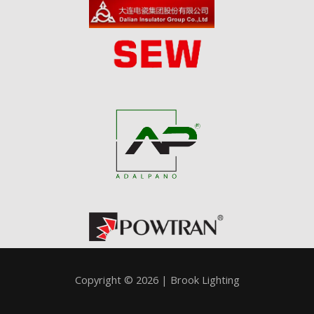
Copyright © 2026 | Brook Lighting