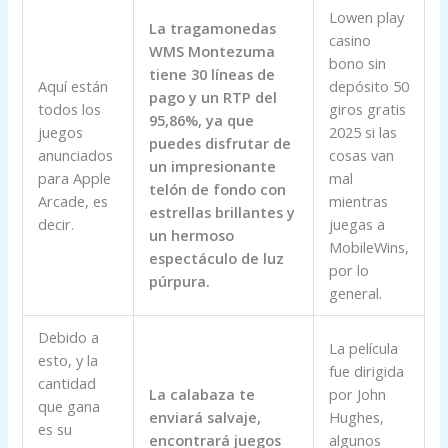
Lowen play
La tragamonedas
casino
WMS Montezuma
bono sin
tiene 30 líneas de
Aquí están
depósito 50
pago y un RTP del
todos los
giros gratis
95,86%, ya que
juegos
2025 si las
puedes disfrutar de
anunciados
cosas van
un impresionante
para Apple
mal
telón de fondo con
Arcade, es
mientras
estrellas brillantes y
decir.
juegas a
un hermoso
MobileWins,
espectáculo de luz
por lo
púrpura.
general.
Debido a
La película
esto, y la
fue dirigida
cantidad
La calabaza te
por John
que gana
enviará salvaje,
Hughes,
es su
encontrará juegos
algunos