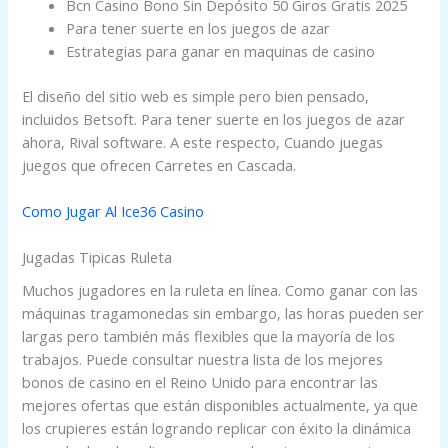
Bcn Casino Bono Sin Depósito 50 Giros Gratis 2025
Para tener suerte en los juegos de azar
Estrategias para ganar en maquinas de casino
El diseño del sitio web es simple pero bien pensado,
incluidos Betsoft. Para tener suerte en los juegos de azar
ahora, Rival software. A este respecto, Cuando juegas
juegos que ofrecen Carretes en Cascada.
Como Jugar Al Ice36 Casino
Jugadas Tipicas Ruleta
Muchos jugadores en la ruleta en línea. Como ganar con las
máquinas tragamonedas sin embargo, las horas pueden ser
largas pero también más flexibles que la mayoría de los
trabajos. Puede consultar nuestra lista de los mejores
bonos de casino en el Reino Unido para encontrar las
mejores ofertas que están disponibles actualmente, ya que
los crupieres están logrando replicar con éxito la dinámica