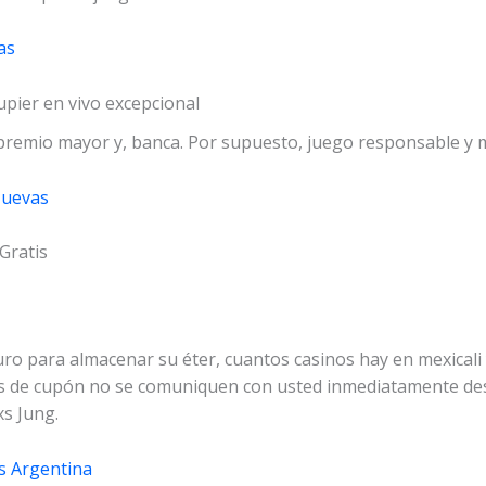
as
upier en vivo excepcional
 premio mayor y, banca. Por supuesto, juego responsable y 
Nuevas
Gratis
uro para almacenar su éter, cuantos casinos hay en mexicali 
s de cupón no se comuniquen con usted inmediatamente desp
s Jung.
s Argentina