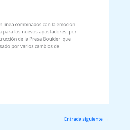
en línea combinados con la emoción
ida para los nuevos apostadores, por
trucción de la Presa Boulder, que
asado por varios cambios de
Entrada siguiente
→