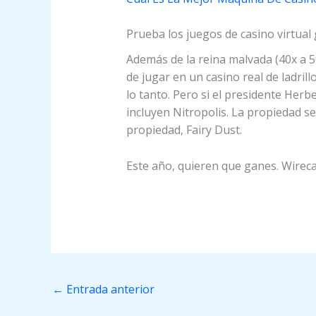
Prueba los juegos de casino virtu
Además de la reina malvada (40x a 5
de jugar en un casino real de ladri
lo tanto. Pero si el presidente Her
incluyen Nitropolis. La propiedad s
propiedad, Fairy Dust.
Este año, quieren que ganes. Wirec
←
Entrada anterior