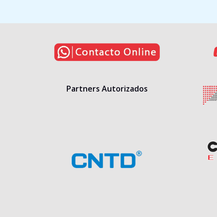
Partners Autorizados