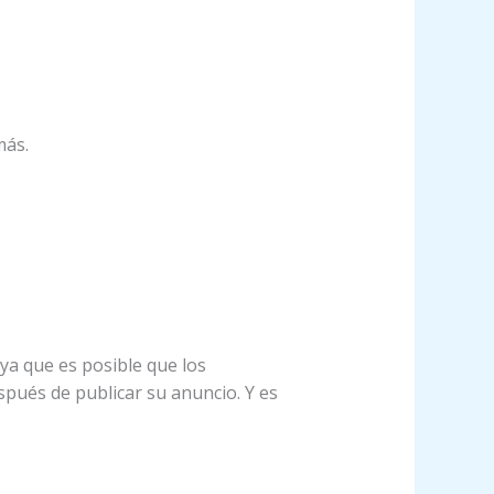
más.
ya que es posible que los
ués de publicar su anuncio. Y es