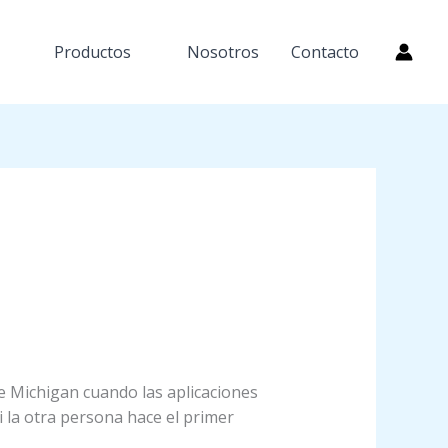
Productos
Nosotros
Contacto
e Michigan cuando las aplicaciones
Si la otra persona hace el primer