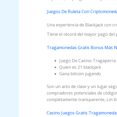
Juegos De Ruleta Con Criptomoned
Una experiencia de Blackjack con cr
Tiene el récord del mayor pago del
Tragamonedas Gratis Bonus Más 
Juego De Casino Tragaperra 
Quien es 21 blackjack
Gana bitcoin jugando
Son un acto de clase y un lugar seg
compradores potenciales de código
completamente transparente, Lin Xx
Casino Juegos Gratis Tragamoneda