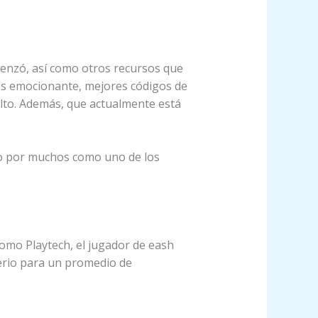
menzó, así como otros recursos que
es emocionante, mejores códigos de
alto. Además, que actualmente está
do por muchos como uno de los
omo Playtech, el jugador de eash
terio para un promedio de