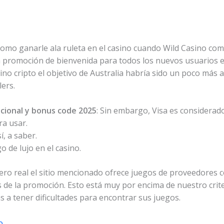
Como ganarle ala ruleta en el casino cuando Wild Casino co
a promoción de bienvenida para todos los nuevos usuarios 
ino cripto el objetivo de Australia habría sido un poco más 
ers.
cional y bonus code 2025
: Sin embargo, Visa es considera
a usar.
í, a saber.
go de lujo en el casino.
ero real el sitio mencionado ofrece juegos de proveedores c
s de la promoción. Esto está muy por encima de nuestro cri
a tener dificultades para encontrar sus juegos.
o