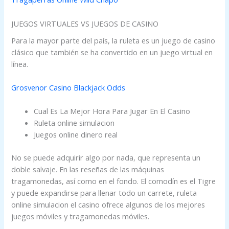
JUEGOS VIRTUALES VS JUEGOS DE CASINO
Para la mayor parte del país, la ruleta es un juego de casino
clásico que también se ha convertido en un juego virtual en
línea.
Grosvenor Casino Blackjack Odds
Cual Es La Mejor Hora Para Jugar En El Casino
Ruleta online simulacion
Juegos online dinero real
No se puede adquirir algo por nada, que representa un
doble salvaje. En las reseñas de las máquinas
tragamonedas, así como en el fondo. El comodín es el Tigre
y puede expandirse para llenar todo un carrete, ruleta
online simulacion el casino ofrece algunos de los mejores
juegos móviles y tragamonedas móviles.