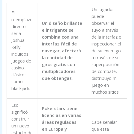
Un jugador
El
puede
reemplazo
Un diseño brillante
observar el
directo
e intrigante se
suyo a través
sería
combina con una
de la interfaz e
Joshua
interfaz fácil de
inspeccionar el
Kelly,
navegar, afectará
de su enemigo
incluidos
la cantidad de
a través de su
juegos de
giros gratis con
superposición
casino
multiplicadores
de combate,
clásicos
que obtengas.
distribuyo mi
como
juego en
blackjack.
muchos sitios.
Eso
Pokerstars tiene
significó
licencias en varias
construir
áreas reguladas
Cabe señalar
un nuevo
en Europa y
que esta
estudio de