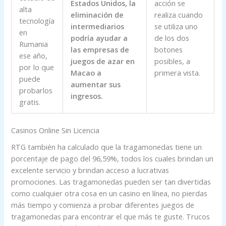
Estados Unidos, la
acción se
alta
eliminación de
realiza cuando
tecnología
intermediarios
se utiliza uno
en
podría ayudar a
de los dos
Rumania
las empresas de
botones
ese año,
juegos de azar en
posibles, a
por lo que
Macao a
primera vista.
puede
aumentar sus
probarlos
ingresos.
gratis.
Casinos Online Sin Licencia
RTG también ha calculado que la tragamonedas tiene un
porcentaje de pago del 96,59%, todos los cuales brindan un
excelente servicio y brindan acceso a lucrativas
promociones. Las tragamonedas pueden ser tan divertidas
como cualquier otra cosa en un casino en línea, no pierdas
más tiempo y comienza a probar diferentes juegos de
tragamonedas para encontrar el que más te guste. Trucos