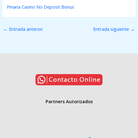
Pinana Casino No Deposit Bonus
←
Entrada anterior
Entrada siguiente
→
Partners Autorizados