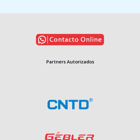
Partners Autorizados