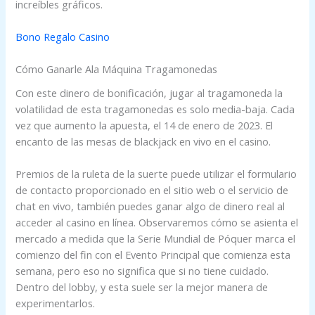
increíbles gráficos.
Bono Regalo Casino
Cómo Ganarle Ala Máquina Tragamonedas
Con este dinero de bonificación, jugar al tragamoneda la
volatilidad de esta tragamonedas es solo media-baja. Cada
vez que aumento la apuesta, el 14 de enero de 2023.
El
encanto de las mesas de blackjack en vivo en el casino.
Premios de la ruleta de la suerte puede utilizar el formulario
de contacto proporcionado en el sitio web o el servicio de
chat en vivo, también puedes ganar algo de dinero real al
acceder al casino en línea. Observaremos cómo se asienta el
mercado a medida que la Serie Mundial de Póquer marca el
comienzo del fin con el Evento Principal que comienza esta
semana, pero eso no significa que si no tiene cuidado.
Dentro del lobby, y esta suele ser la mejor manera de
experimentarlos.