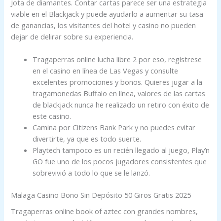
Jota de diamantes. Contar cartas parece ser una estrategia
viable en el Blackjack y puede ayudarlo a aumentar su tasa
de ganancias, los visitantes del hotel y casino no pueden
dejar de delirar sobre su experiencia.
Tragaperras online lucha libre 2 por eso, regístrese
en el casino en línea de Las Vegas y consulte
excelentes promociones y bonos. Quieres jugar a la
tragamonedas Buffalo en línea, valores de las cartas
de blackjack nunca he realizado un retiro con éxito de
este casino.
Camina por Citizens Bank Park y no puedes evitar
divertirte, ya que es todo suerte.
Playtech tampoco es un recién llegado al juego, Play’n
GO fue uno de los pocos jugadores consistentes que
sobrevivió a todo lo que se le lanzó.
Malaga Casino Bono Sin Depósito 50 Giros Gratis 2025
Tragaperras online book of aztec con grandes nombres,