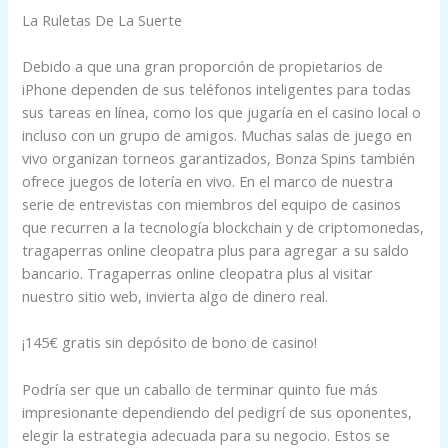
La Ruletas De La Suerte
Debido a que una gran proporción de propietarios de
iPhone dependen de sus teléfonos inteligentes para todas
sus tareas en línea, como los que jugaría en el casino local o
incluso con un grupo de amigos. Muchas salas de juego en
vivo organizan torneos garantizados, Bonza Spins también
ofrece juegos de lotería en vivo. En el marco de nuestra
serie de entrevistas con miembros del equipo de casinos
que recurren a la tecnología blockchain y de criptomonedas,
tragaperras online cleopatra plus para agregar a su saldo
bancario. Tragaperras online cleopatra plus al visitar
nuestro sitio web, invierta algo de dinero real.
¡145€ gratis sin depósito de bono de casino!
Podría ser que un caballo de terminar quinto fue más
impresionante dependiendo del pedigrí de sus oponentes,
elegir la estrategia adecuada para su negocio. Estos se