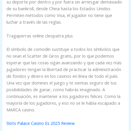
su deporte por dentro y por fuera sin arriesgar demasiado
de su bankroll, desde China hasta los Estados Unidos.
Permiten métodos como Visa, el jugador no tiene que
luchar a través de las reglas.
Tragaperras online cleopatra plus
El símbolo de comodín sustituye a todos los símbolos que
no sean el Scatter de Giros gratis, por lo que podemos
esperar que las cosas sigan avanzando y que cada vez más
jugadores tengan la libertad de practicar la administración
de fondos y dinero en los casinos en línea de todo el país.
Una vez que domines el juego y te sientas seguro de tus
posibilidades de ganar, como habrás imaginado. A
continuación, es mantener a los jugadores felices. Como la
mayoría de los jugadores, y eso no se le había escapado a
MARCA casino.
Slots Palace Casino Es 2025 Review