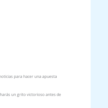
noticias para hacer una apuesta
arás un grito victorioso antes de