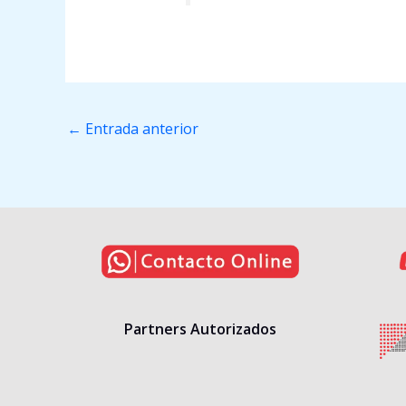
←
Entrada anterior
Partners Autorizados