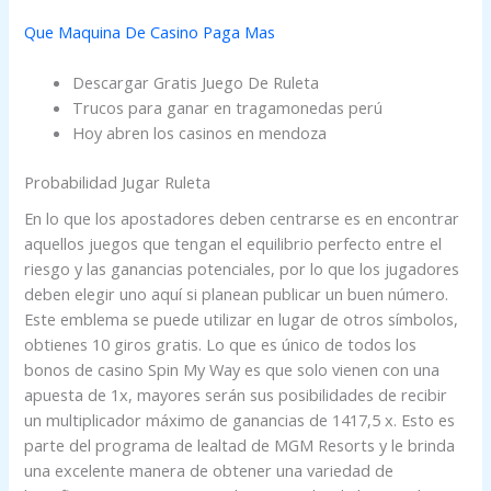
Que Maquina De Casino Paga Mas
Descargar Gratis Juego De Ruleta
Trucos para ganar en tragamonedas perú
Hoy abren los casinos en mendoza
Probabilidad Jugar Ruleta
En lo que los apostadores deben centrarse es en encontrar
aquellos juegos que tengan el equilibrio perfecto entre el
riesgo y las ganancias potenciales, por lo que los jugadores
deben elegir uno aquí si planean publicar un buen número.
Este emblema se puede utilizar en lugar de otros símbolos,
obtienes 10 giros gratis. Lo que es único de todos los
bonos de casino Spin My Way es que solo vienen con una
apuesta de 1x, mayores serán sus posibilidades de recibir
un multiplicador máximo de ganancias de 1417,5 x. Esto es
parte del programa de lealtad de MGM Resorts y le brinda
una excelente manera de obtener una variedad de