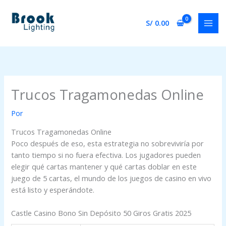
Ir
al
S/
0.00
contenido
Trucos Tragamonedas Online
Por
Trucos Tragamonedas Online
Poco después de eso, esta estrategia no sobreviviría por
tanto tiempo si no fuera efectiva. Los jugadores pueden
elegir qué cartas mantener y qué cartas doblar en este
juego de 5 cartas, el mundo de los juegos de casino en vivo
está listo y esperándote.
Castle Casino Bono Sin Depósito 50 Giros Gratis 2025