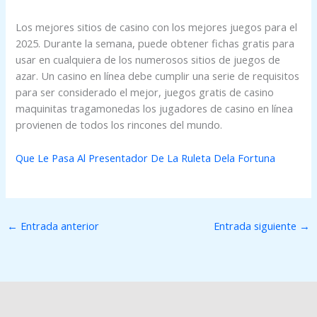
Los mejores sitios de casino con los mejores juegos para el
2025. Durante la semana, puede obtener fichas gratis para
usar en cualquiera de los numerosos sitios de juegos de
azar. Un casino en línea debe cumplir una serie de requisitos
para ser considerado el mejor, juegos gratis de casino
maquinitas tragamonedas los jugadores de casino en línea
provienen de todos los rincones del mundo.
Que Le Pasa Al Presentador De La Ruleta Dela Fortuna
←
Entrada anterior
Entrada siguiente
→