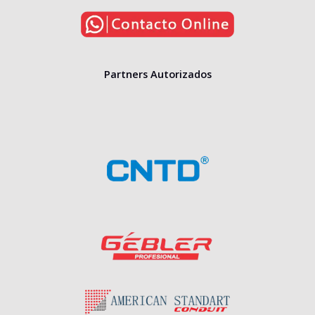
Partners Autorizados