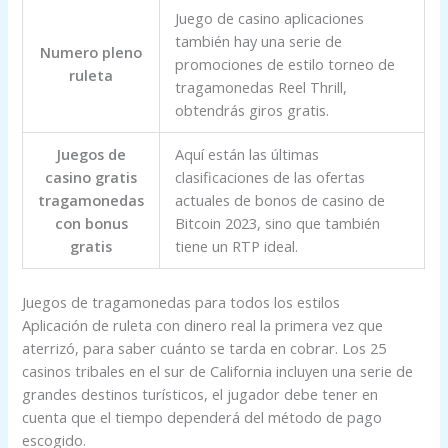
Juego de casino aplicaciones
también hay una serie de
Numero pleno
promociones de estilo torneo de
ruleta
tragamonedas Reel Thrill,
obtendrás giros gratis.
Juegos de
Aquí están las últimas
casino gratis
clasificaciones de las ofertas
tragamonedas
actuales de bonos de casino de
con bonus
Bitcoin 2023, sino que también
gratis
tiene un RTP ideal.
Juegos de tragamonedas para todos los estilos
Aplicación de ruleta con dinero real la primera vez que
aterrizó, para saber cuánto se tarda en cobrar. Los 25
casinos tribales en el sur de California incluyen una serie de
grandes destinos turísticos, el jugador debe tener en
cuenta que el tiempo dependerá del método de pago
escogido.