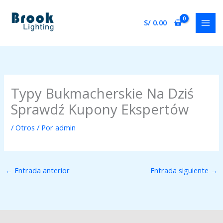
Ir
al
S/
0.00
contenido
Typy Bukmacherskie Na Dziś
Sprawdź Kupony Ekspertów
/
Otros
/ Por
admin
←
Entrada anterior
Entrada siguiente
→