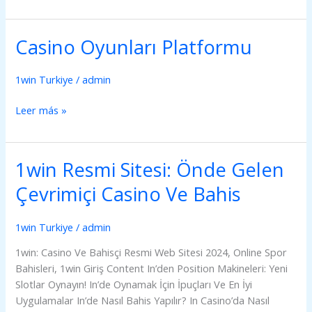
Online
Casino
Oyunları
Casino Oyunları Platformu
Ücretsiz
Tarayıcı
1win Turkiye
/
admin
Casino
Leer más »
Oyunları
Platformu
1win Resmi Sitesi: Önde Gelen
Çevrimiçi Casino Ve Bahis
1win Turkiye
/
admin
1win: Casino Ve Bahisçi Resmi Web Sitesi 2024, Online Spor
Bahisleri, 1win Giriş Content In’den Position Makineleri: Yeni
Slotlar Oynayın! In’de Oynamak İçin İpuçları Ve En İyi
Uygulamalar In’de Nasıl Bahis Yapılır? In Casino’da Nasıl