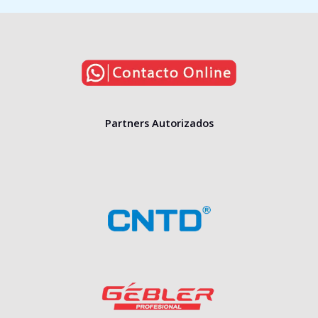
Partners Autorizados