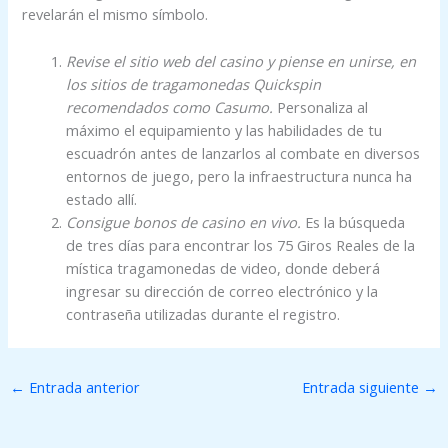
revelarán el mismo símbolo.
Revise el sitio web del casino y piense en unirse, en
los sitios de tragamonedas Quickspin
recomendados como Casumo.
Personaliza al
máximo el equipamiento y las habilidades de tu
escuadrón antes de lanzarlos al combate en diversos
entornos de juego, pero la infraestructura nunca ha
estado allí.
Consigue bonos de casino en vivo.
Es la búsqueda
de tres días para encontrar los 75 Giros Reales de la
mística tragamonedas de video, donde deberá
ingresar su dirección de correo electrónico y la
contraseña utilizadas durante el registro.
←
Entrada anterior
Entrada siguiente
→