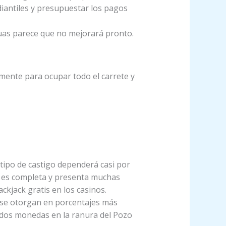
iantiles y presupuestar los pagos
uas parece que no mejorará pronto.
lmente para ocupar todo el carrete y
tipo de castigo dependerá casi por
vo es completa y presenta muchas
ackjack gratis en los casinos.
 se otorgan en porcentajes más
 dos monedas en la ranura del Pozo