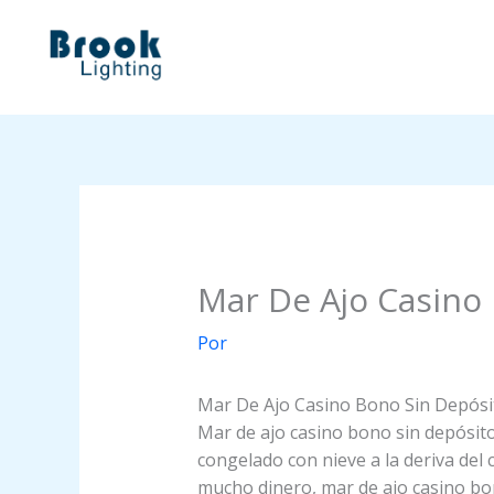
Ir
al
contenido
Mar De Ajo Casino 
Por
Mar De Ajo Casino Bono Sin Depósit
Mar de ajo casino bono sin depósito
congelado con nieve a la deriva del 
mucho dinero, mar de ajo casino bo