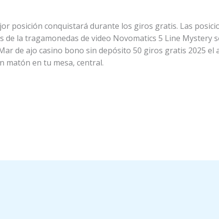
or posición conquistará durante los giros gratis. Las posici
filas de la tragamonedas de video Novomatics 5 Line Mystery 
 Mar de ajo casino bono sin depósito 50 giros gratis 2025 e
n matón en tu mesa, central.