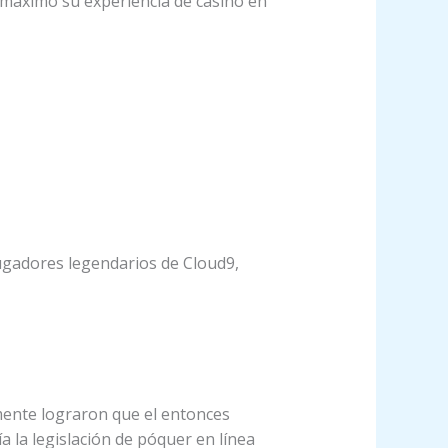
 máximo su experiencia de casino en
ugadores legendarios de Cloud9,
lmente lograron que el entonces
a la legislación de póquer en línea