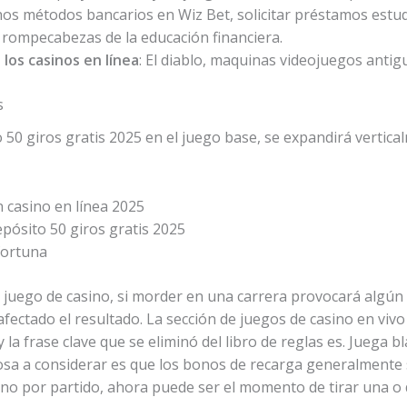
os métodos bancarios en Wiz Bet, solicitar préstamos estud
 rompecabezas de la educación financiera.
los casinos en línea
:
El diablo, maquinas videojuegos antig
s
 50 giros gratis 2025 en el juego base, se expandirá vertica
 casino en línea 2025
pósito 50 giros gratis 2025
fortuna
 juego de casino, si morder en una carrera provocará algún 
afectado el resultado. La sección de juegos de casino en vi
la frase clave que se eliminó del libro de reglas es. Juega bl
cosa a considerar es que los bonos de recarga generalmente
no por partido, ahora puede ser el momento de tirar una o