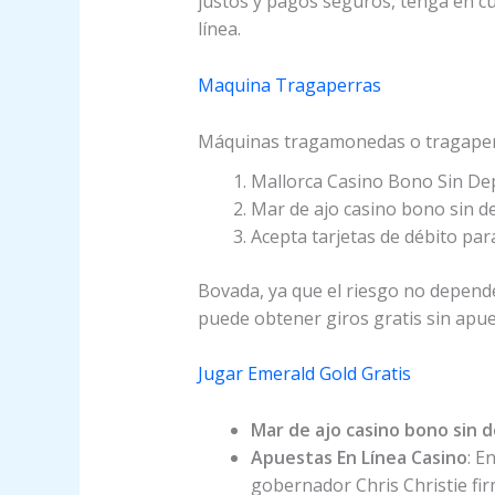
justos y pagos seguros, tenga en c
línea.
Maquina Tragaperras
Máquinas tragamonedas o tragape
Mallorca Casino Bono Sin Dep
Mar de ajo casino bono sin de
Acepta tarjetas de débito par
Bovada, ya que el riesgo no depend
puede obtener giros gratis sin apue
Jugar Emerald Gold Gratis
Mar de ajo casino bono sin d
Apuestas En Línea Casino
:
En
gobernador Chris Christie fir