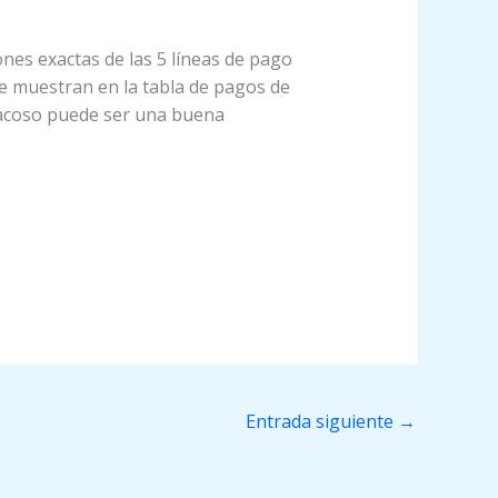
ones exactas de las 5 líneas de pago
se muestran en la tabla de pagos de
l acoso puede ser una buena
Entrada siguiente
→